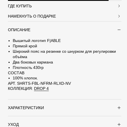
ГДЕ КУПИТЬ
НАМЕКНУТЬ О ПОДАРКЕ
ОПИСАНИЕ
ДАРОК
Вышитый логотип F|ABLE
Прямой крой
Широкий пояс на резинке со шнурком для регулировки
домление человеку, от которого вы хотите
объёма
Два боковых кармана
Плотность 430гр
СОСТАВ
100% хлопок.
АРТ. SHRTS-FBL-NFRM-RLXD-NV
КОЛЛЕКЦИЯ:
DROP 4
ХАРАКТЕРИСТИКИ
100% хлопок.
:
УХОД
арок – Шорты Uniform New Navi. Сделайте