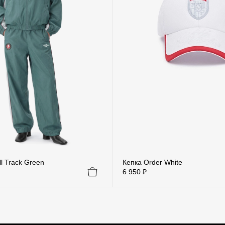
l Track Green
Кепка Order White
6 950 ₽