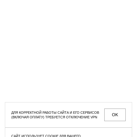
Рубашка Asymmetric White
Sand
Юбка Satin Black
4 950 ₽
9 900 ₽
9 900 ₽
СЕКРЕТНЫЕ РАСПРОДАЖИ, УНИКАЛЬНЫЕ АКЦИИ
И ИНТЕРЕСНЫЕ СТАТЬИ ТОЛЬКО ДЛЯ ПОДПИСЧИКОВ
РАССЫЛКИ
Мужское
Женское
Даю согласие на
обработку персональных данных
ДЛЯ КОРРЕКТНОЙ РАБОТЫ САЙТА И ЕГО СЕРВИСОВ
OK
(ВКЛЮЧАЯ ОПЛАТУ) ТРЕБУЕТСЯ ОТКЛЮЧЕНИЕ VPN
МАГАЗИНЫ
КОНТАКТЫ
ВАКАНСИИ
ПОМОЩЬ ПОКУПАТЕЛЮ
САЙТ ИСПОЛЬЗУЕТ COOKIE ДЛЯ ВАШЕГО
ОФЕРТА И ПОЛИТИКА КОНФИДЕНЦИАЛЬНОСТИ