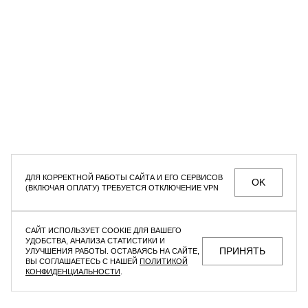
СЕКРЕТНЫЕ РАСПРОДАЖИ, УНИКАЛЬНЫЕ АКЦИИ
И ИНТЕРЕСНЫЕ СТАТЬИ ТОЛЬКО ДЛЯ ПОДПИСЧИКОВ
РАССЫЛКИ
Мужское
Женское
Даю согласие на
обработку персональных данных
ДЛЯ КОРРЕКТНОЙ РАБОТЫ САЙТА И ЕГО СЕРВИСОВ
OK
(ВКЛЮЧАЯ ОПЛАТУ) ТРЕБУЕТСЯ ОТКЛЮЧЕНИЕ VPN
МАГАЗИНЫ
КОНТАКТЫ
ВАКАНСИИ
ПОМОЩЬ ПОКУПАТЕЛЮ
САЙТ ИСПОЛЬЗУЕТ COOKIE ДЛЯ ВАШЕГО
ОФЕРТА И ПОЛИТИКА КОНФИДЕНЦИАЛЬНОСТИ
УДОБСТВА, АНАЛИЗА СТАТИСТИКИ И
ПРИНЯТЬ
УЛУЧШЕНИЯ РАБОТЫ. ОСТАВАЯСЬ НА САЙТЕ,
ВЫ СОГЛАШАЕТЕСЬ С НАШЕЙ
ПОЛИТИКОЙ
КОНФИДЕНЦИАЛЬНОСТИ
.
F | ABLE
©2026