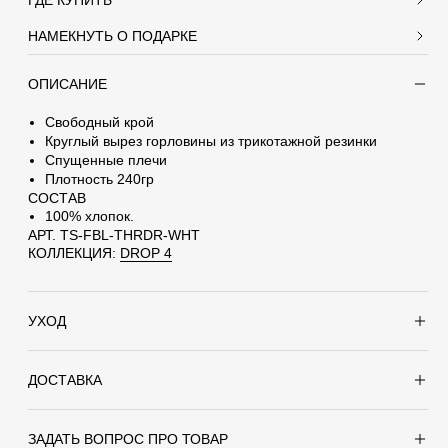
НАМЕКНУТЬ О ПОДАРКЕ
ОПИСАНИЕ
ДАРОК
Свободный крой
Круглый вырез горловины из трикотажной резинки
Спущенные плечи
домление человеку, от которого вы хотите
Плотность 240гр
СОСТАВ
100% хлопок.
АРТ. TS-FBL-THRDR-WHT
КОЛЛЕКЦИЯ:
DROP 4
УХОД
• Ручная или машинная стирка до 30°С
• Стирать с аналогичными цветами
ДОСТАВКА
• Отжим до 600 оборотов
:
• Сушка в сушильной машине запрещена
Заказ можно получить следующими способами:
арок – Футболка The Order White.
ЗАДАТЬ ВОПРОС ПРО ТОВАР
ABLE.
Доставка по Москве: