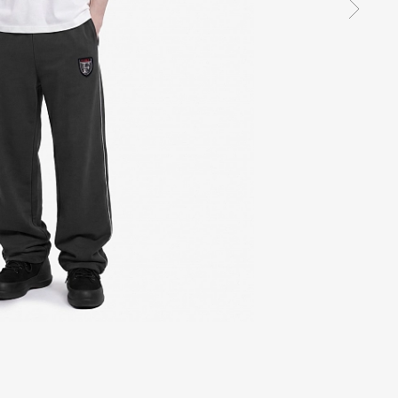
ОПЛАТА ЗАКАЗА ЧАСТЯМИ
НАМЕКНИТЕ НА ПО
ПОДПИСКА НА ТОВАР
ПОДПИСКА НА ТОВАР
Подписаться на товар
МЫ НАМЕКНУЛИ
Заполните форму и мы отправим уве
Ваще письмо отправлено и скоро получатель его
получить эту вещь в подарок.
Уведомление придет на почту
ПОДПИСАТЬСЯ
получит.
Долями
Подели
Сплит
СПАСИБО
ВАШЕ ИМЯ
ПРЕДВАРИТЕЛЬНЫЙ ГРАФИК ПЛАТЕЖЕЙ
ИМЯ, КОМУ НАМЕКАЕМ
ПЛАТЕЖИ БУДУТ СПИСЫВАТЬСЯ АВТОМАТИЧЕСКИ КАЖДУЮ НЕДЕЛЮ
Сегодня
16 Авг
23 Авг
30 Авг
EMAIL ТОГО, КОМУ НАМЕКАЕМ
ПОДПИСАТЬСЯ
1 625 ₽
1 625 ₽
1 625 ₽
1 625 ₽
ПИСЬМО БУДЕТ ВЫГЛЯДЕТЬ ТАК
СЕРВИС ВЗИМАЕТ КОМИССИЮ.
ПОДРОБНАЯ ИНФОРМАЦИЯ О РАБОТЕ СЕРВИСА НА
САЙТЕ
Мы узнали, что
(Имя)
хочет в под
Сделайте идеальный сюприз с F|