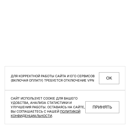
Цвет
Бежевый
Коричневый
СЕКРЕТНЫЕ РАСПРОДАЖИ, УНИКАЛЬНЫЕ АКЦИИ
Светло-Зеленый
Серый
И ИНТЕРЕСНЫЕ СТАТЬИ ТОЛЬКО ДЛЯ ПОДПИСЧИКОВ
РАССЫЛКИ
Темно-Серый
Темно-Синий
Мужское
Женское
Черный
Размер
Даю согласие на
обработку персональных данных
ДЛЯ КОРРЕКТНОЙ РАБОТЫ САЙТА И ЕГО СЕРВИСОВ
OK
(ВКЛЮЧАЯ ОПЛАТУ) ТРЕБУЕТСЯ ОТКЛЮЧЕНИЕ VPN
XXS
XS
S
M
L
XL
XXL
МАГАЗИНЫ
КОНТАКТЫ
ВАКАНСИИ
ПОМОЩЬ ПОКУПАТЕЛЮ
САЙТ ИСПОЛЬЗУЕТ COOKIE ДЛЯ ВАШЕГО
ОФЕРТА И ПОЛИТИКА КОНФИДЕНЦИАЛЬНОСТИ
УДОБСТВА, АНАЛИЗА СТАТИСТИКИ И
ПРИНЯТЬ
УЛУЧШЕНИЯ РАБОТЫ. ОСТАВАЯСЬ НА САЙТЕ,
ВЫ СОГЛАШАЕТЕСЬ С НАШЕЙ
ПОЛИТИКОЙ
КОНФИДЕНЦИАЛЬНОСТИ
.
F | ABLE
©2026