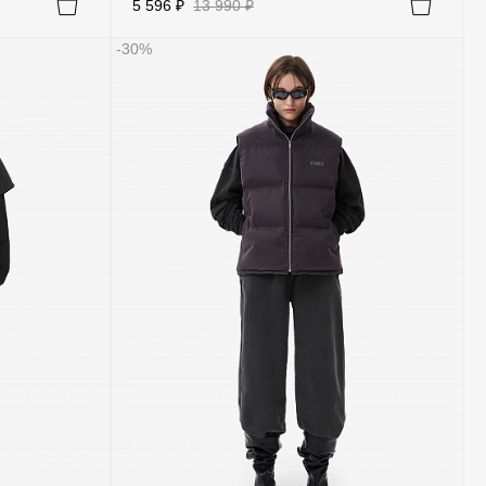
5 596 ₽
13 990 ₽
-30%