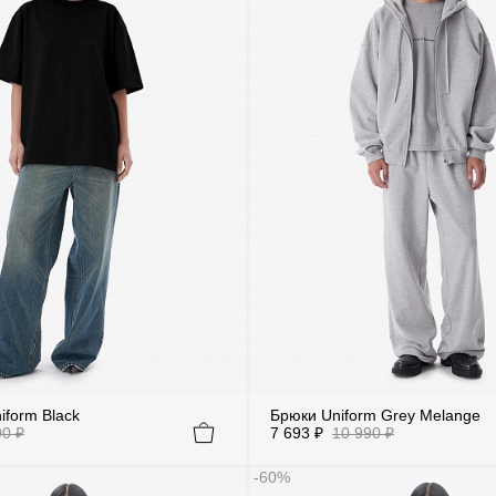
iform Black
Брюки Uniform Grey Melange
90 ₽
7 693 ₽
10 990 ₽
-60%