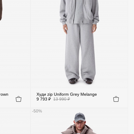
rown
Худи zip Uniform Grey Melange
9 793 ₽
13 990 ₽
-50%