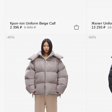
Кроп-топ Uniform Beige Calf
Жилет Unifo
2 396 ₽
5 990 ₽
13 293 ₽
18
-40%
-50%