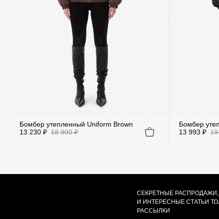
Бомбер утепленный Uniform Brown
Бомбер утеп
13 230 ₽
18 900 ₽
13 993 ₽
19
Цвет
Бежевый
Коричневый
СЕКРЕТНЫЕ РАСПРОДАЖИ,
Серый
Тем
И ИНТЕРЕСНЫЕ СТАТЬИ Т
РАССЫЛКИ
Темно-Синий
Черный