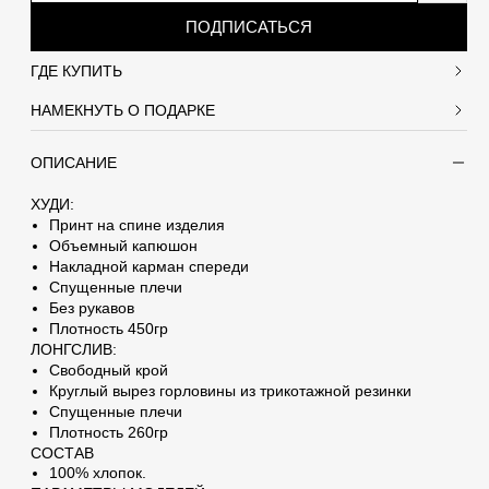
ПОДПИСАТЬСЯ
ГДЕ КУПИТЬ
НАМЕКНУТЬ О ПОДАРКЕ
ОПИСАНИЕ
ДАРОК
ХУДИ:
Принт на спине изделия
Объемный капюшон
домление человеку, от которого вы хотите
Накладной карман спереди
Спущенные плечи
Без рукавов
Плотность 450гр
ЛОНГСЛИВ:
Свободный крой
Круглый вырез горловины из трикотажной резинки
Спущенные плечи
Плотность 260гр
СОСТАВ
100% хлопок.