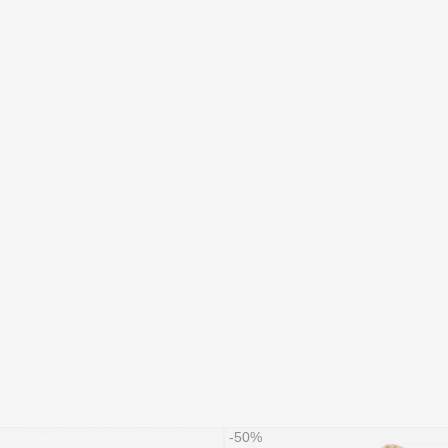
ПИСЬМО БУДЕТ ВЫГЛЯДЕТЬ ТАК
СЕРВИС ВЗИМАЕТ КОМИССИЮ.
ПОДРОБНАЯ ИНФОРМАЦИЯ О РАБОТЕ СЕРВИСА НА
САЙТЕ
Мы узнали, что
(Имя)
хочет в под
Сделайте идеальный сюприз с F|
Я ПОДТВЕРЖДАЮ, ЧТО АДРЕСА
ОБРАБОТКУ ПЕРСОНАЛЬНЫХ 
О
-50%