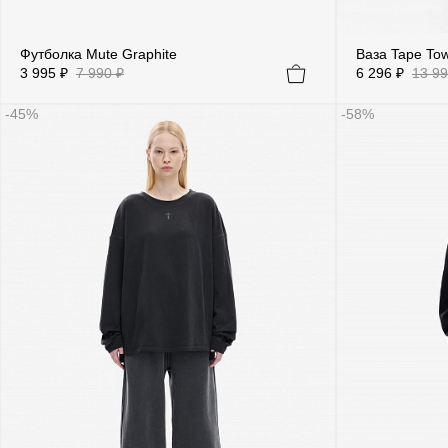
Футболка Mute Graphite
Ваза Tape Tow
3 995 ₽
7 990 ₽
6 296 ₽
13 99
-45%
-58%