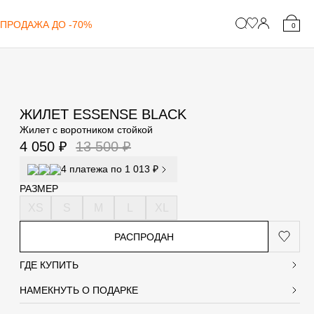
ПРОДАЖА ДО -70%
0
ЖИЛЕТ ESSENSE BLACK
Жилет с воротником стойкой
4 050 ₽
13 500 ₽
4 платежа по 1 013 ₽
РАЗМЕР
XS
S
M
L
XL
ДАРОК
РАСПРОДАН
ГДЕ КУПИТЬ
домление человеку, от которого вы хотите
НАМЕКНУТЬ О ПОДАРКЕ