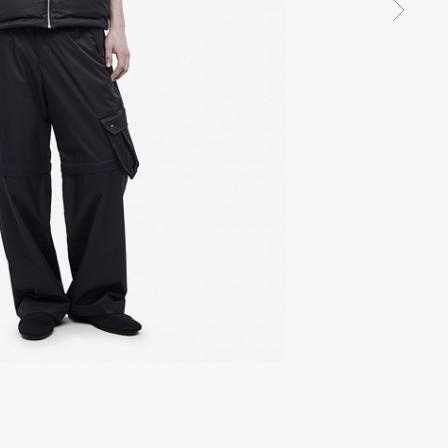
ПРЕДВАРИТЕЛЬНЫЙ ГРАФИК ПЛАТЕЖЕЙ
ИМЯ, КОМУ НАМЕКАЕМ
ПЛАТЕЖИ БУДУТ СПИСЫВАТЬСЯ АВТОМАТИЧЕСКИ КАЖДУЮ НЕДЕЛЮ
Сегодня
16 Авг
23 Авг
30 Авг
EMAIL ТОГО, КОМУ НАМЕКАЕМ
ПОДПИСАТЬСЯ
1 013 ₽
1 013 ₽
1 013 ₽
1 013 ₽
ПИСЬМО БУДЕТ ВЫГЛЯДЕТЬ ТАК
СЕРВИС ВЗИМАЕТ КОМИССИЮ.
ПОДРОБНАЯ ИНФОРМАЦИЯ О РАБОТЕ СЕРВИСА НА
САЙТЕ
Мы узнали, что
(Имя)
хочет в под
идеальный сюприз с F|ABLE.
Я ПОДТВЕРЖДАЮ, ЧТО АДРЕСА
ОБРАБОТКУ ПЕРСОНАЛЬНЫХ 
О