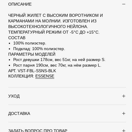
ОПИСАНИЕ
ЧЕРНЫЙ ЖИЛЕТ С ВЫСОКИМ ВОРОТНИКОМ И
КАРМАНАМИ НА МОЛНИИ. ИЗГОТОВЛЕН ИЗ
ВЫСОКОТЕХНОЛОГИЧНОГО НЕЙЛОНА.
ТЕМПЕРАТУРНЫЙ РЕЖИМ ОТ -5°С ДО +15°С.
СОСТАВ
100% полиэстер.
Подклад: 100% полиэстер.
:
ПАРАМЕТРЫ МОДЕЛЕЙ
арок – Жилет Essense Black. Сделайте
Рост девушки 178см, вес 51кг, на ней размер S.
Рост парня 190см, вес 70кг, на нём размер L.
АРТ. VST-FBL-SSNS-BLK
КОЛЛЕКЦИЯ:
ESSENSE
Т СОГЛАСЕН НА ПОЛУЧЕНИЕ EMAIL И НА
ДАННЫХ
ТПРАВИТЬ
УХОД
Ручная или машинная стирка до 30°С
Стирать с аналогичными цветами
ДОСТАВКА
Отжим до 600 оборотов
Сушка в сушильной машине запрещена
Заказ можно получить следующими способами:
ЗАДАТЬ ВОПРОС ПРО ТОВАР