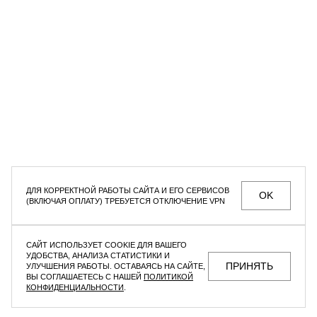
СЕКРЕТНЫЕ РАСПРОДАЖИ, УНИКАЛЬНЫЕ АКЦИИ
И ИНТЕРЕСНЫЕ СТАТЬИ ТОЛЬКО ДЛЯ ПОДПИСЧИКОВ
РАССЫЛКИ
Мужское
Женское
Даю согласие на
обработку персональных данных
ДЛЯ КОРРЕКТНОЙ РАБОТЫ САЙТА И ЕГО СЕРВИСОВ
OK
(ВКЛЮЧАЯ ОПЛАТУ) ТРЕБУЕТСЯ ОТКЛЮЧЕНИЕ VPN
МАГАЗИНЫ
КОНТАКТЫ
ВАКАНСИИ
ПОМОЩЬ ПОКУПАТЕЛЮ
САЙТ ИСПОЛЬЗУЕТ COOKIE ДЛЯ ВАШЕГО
ОФЕРТА И ПОЛИТИКА КОНФИДЕНЦИАЛЬНОСТИ
УДОБСТВА, АНАЛИЗА СТАТИСТИКИ И
ПРИНЯТЬ
УЛУЧШЕНИЯ РАБОТЫ. ОСТАВАЯСЬ НА САЙТЕ,
ВЫ СОГЛАШАЕТЕСЬ С НАШЕЙ
ПОЛИТИКОЙ
КОНФИДЕНЦИАЛЬНОСТИ
.
F | ABLE
©2026