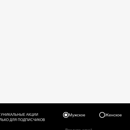
Размер
 УНИКАЛЬНЫЕ АКЦИИ
довый
Голубой
Мужское
OS
XS
Женское
S
M
ОЛЬКО ДЛЯ ПОДПИСЧИКОВ
зовый
Серый