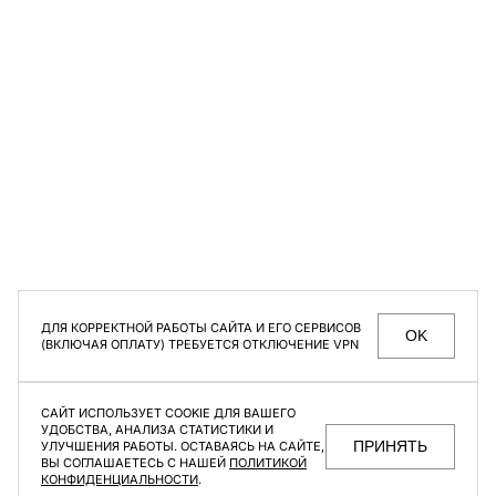
Цвет
Бежевый
Белый
СЕКРЕТНЫЕ РАСПРОДАЖИ, УНИКАЛЬНЫЕ АКЦИИ
Коричневый
Розовый
И ИНТЕРЕСНЫЕ СТАТЬИ ТОЛЬКО ДЛЯ ПОДПИСЧИКОВ
РАССЫЛКИ
Серый
Темно-Серый
Мужское
Женское
Темно-Синий
Черный
Размер
Даю согласие на
обработку персональных данных
ДЛЯ КОРРЕКТНОЙ РАБОТЫ САЙТА И ЕГО СЕРВИСОВ
OK
(ВКЛЮЧАЯ ОПЛАТУ) ТРЕБУЕТСЯ ОТКЛЮЧЕНИЕ VPN
XS
S
M
L
XL
МАГАЗИНЫ
КОНТАКТЫ
ВАКАНСИИ
ПОМОЩЬ ПОКУПАТЕЛЮ
САЙТ ИСПОЛЬЗУЕТ COOKIE ДЛЯ ВАШЕГО
ОФЕРТА И ПОЛИТИКА КОНФИДЕНЦИАЛЬНОСТИ
УДОБСТВА, АНАЛИЗА СТАТИСТИКИ И
ПРИНЯТЬ
УЛУЧШЕНИЯ РАБОТЫ. ОСТАВАЯСЬ НА САЙТЕ,
ВЫ СОГЛАШАЕТЕСЬ С НАШЕЙ
ПОЛИТИКОЙ
КОНФИДЕНЦИАЛЬНОСТИ
.
F | ABLE
©2026