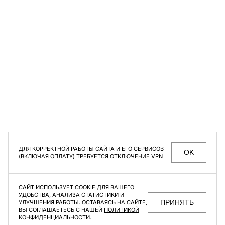
Цвет
Бежевый
Белый
СЕКРЕТНЫЕ РАСПРОДАЖИ, УНИКАЛЬНЫЕ АКЦИИ
Коричневый
Розовый
И ИНТЕРЕСНЫЕ СТАТЬИ ТОЛЬКО ДЛЯ ПОДПИСЧИКОВ
РАССЫЛКИ
Серый
Темно-Серый
Мужское
Женское
Темно-Синий
Черный
Размер
Даю согласие на
обработку персональных данных
ДЛЯ КОРРЕКТНОЙ РАБОТЫ САЙТА И ЕГО СЕРВИСОВ
OK
(ВКЛЮЧАЯ ОПЛАТУ) ТРЕБУЕТСЯ ОТКЛЮЧЕНИЕ VPN
XS
S
M
L
XL
МАГАЗИНЫ
КОНТАКТЫ
ВАКАНСИИ
ПОМОЩЬ ПОКУПАТЕЛЮ
САЙТ ИСПОЛЬЗУЕТ COOKIE ДЛЯ ВАШЕГО
ОФЕРТА И ПОЛИТИКА КОНФИДЕНЦИАЛЬНОСТИ
УДОБСТВА, АНАЛИЗА СТАТИСТИКИ И
ПРИНЯТЬ
УЛУЧШЕНИЯ РАБОТЫ. ОСТАВАЯСЬ НА САЙТЕ,
ВЫ СОГЛАШАЕТЕСЬ С НАШЕЙ
ПОЛИТИКОЙ
КОНФИДЕНЦИАЛЬНОСТИ
.
F | ABLE
©2026