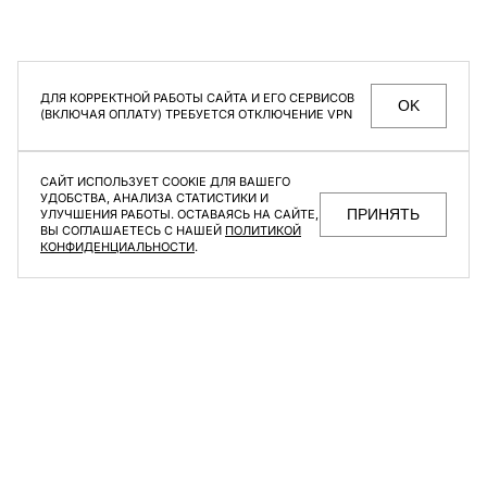
Брюки Uniform Grey
Melange
Пиджак Klassic Grey
9 900 ₽
17 500 ₽
ДЛЯ КОРРЕКТНОЙ РАБОТЫ САЙТА И ЕГО СЕРВИСОВ
OK
(ВКЛЮЧАЯ ОПЛАТУ) ТРЕБУЕТСЯ ОТКЛЮЧЕНИЕ VPN
-30%
-20%
САЙТ ИСПОЛЬЗУЕТ COOKIE ДЛЯ ВАШЕГО
УДОБСТВА, АНАЛИЗА СТАТИСТИКИ И
ПРИНЯТЬ
УЛУЧШЕНИЯ РАБОТЫ. ОСТАВАЯСЬ НА САЙТЕ,
ВЫ СОГЛАШАЕТЕСЬ С НАШЕЙ
ПОЛИТИКОЙ
КОНФИДЕНЦИАЛЬНОСТИ
.
Шорты Uniform New Grey
Рубашка Bulletproof White
Melange