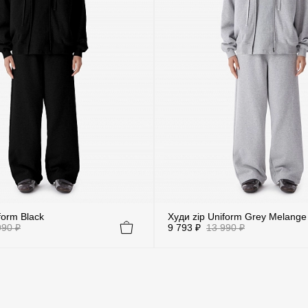
form Black
Худи zip Uniform Grey Melange
990 ₽
9 793 ₽
13 990 ₽