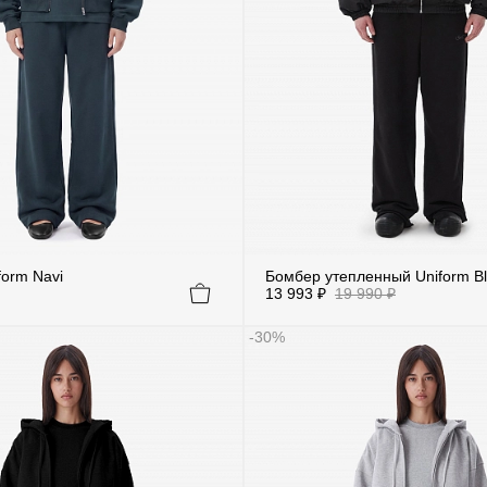
form Navi
Бомбер утепленный Uniform B
13 993 ₽
19 990 ₽
-30%