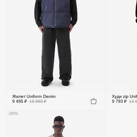
Жилет Uniform Denim
Худи zip Uni
9 495 ₽
18 990 ₽
9 793 ₽
13 
-30%