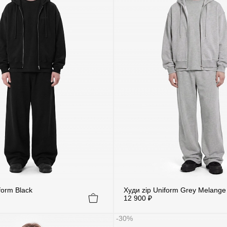
form Black
Худи zip Uniform Grey Melange
12 900 ₽
-30%