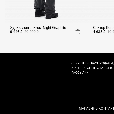
Худи с лонгсливом Night Graphite
Свитер Bore
9 446 ₽
20 990 ₽
4 633 ₽
10 
Цвет
Фиолетовый
Бежевый
Бордовый
СЕКРЕТНЫЕ РАСПРОДАЖИ,
И ИНТЕРЕСНЫЕ СТАТЬИ Т
РАССЫЛКИ
Коричневый
Серый
Темно-Серый
Черный
МАГАЗИНЫ
КОНТАК