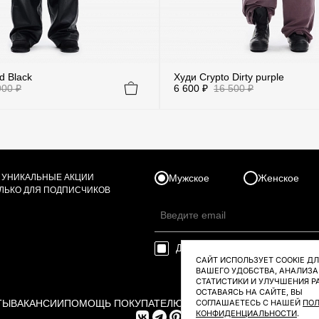
d Black
Худи Crypto Dirty purple
900 ₽
6 600 ₽
16 500 ₽
Размер
Голубой
Зеленый
S/M
XS/S
L/XL
 УНИКАЛЬНЫЕ АКЦИИ
Мужское
Женское
ОЛЬКО ДЛЯ ПОДПИСЧИКОВ
Темно-Синий
XXL
Даю согласие на
обработку пер
САЙТ ИСПОЛЬЗУЕТ COOKIE Д
ВАШЕГО УДОБСТВА, АНАЛИЗА
СТАТИСТИКИ И УЛУЧШЕНИЯ Р
ОСТАВАЯСЬ НА САЙТЕ, ВЫ
ТЫ
ВАКАНСИИ
ПОМОЩЬ ПОКУПАТЕЛЮ
ОФЕРТА И ПОЛИТИКА КО
СОГЛАШАЕТЕСЬ С НАШЕЙ
ПО
КОНФИДЕНЦИАЛЬНОСТИ
.