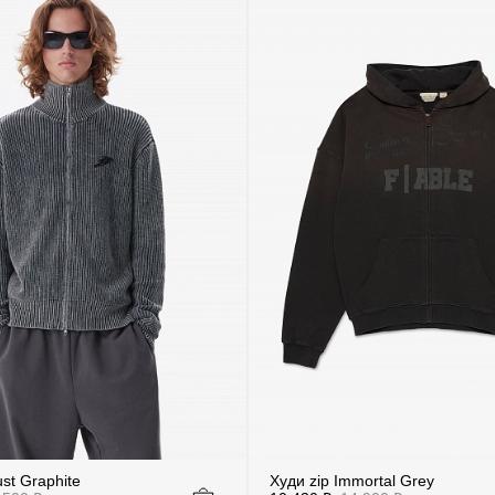
st Graphite
Худи zip Immortal Grey