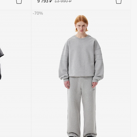
9 793 ₽
13 990 ₽
-70%