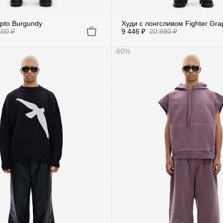
pto Burgundy
Худи с лонгсливом Fighter Gra
500 ₽
9 446 ₽
20 990 ₽
-60%