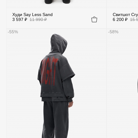
Худи Say Less Sand
Свитшот Cry
3 597 ₽
11 990 ₽
6 200 ₽
15 
-55%
-58%