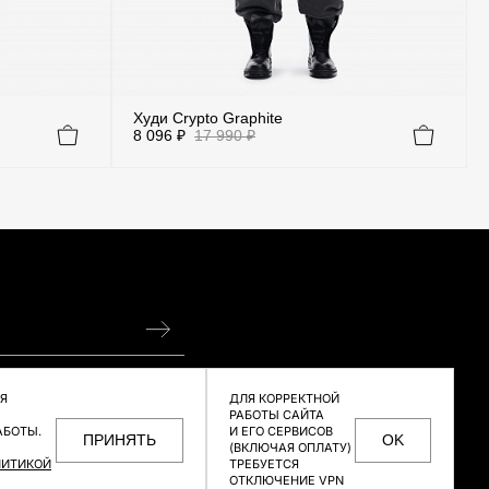
Худи Crypto Graphite
8 096 ₽
17 990 ₽
M/L
XL/XXL
XS
S
M
L
XL
сональных данных
ЛЯ
ДЛЯ КОРРЕКТНОЙ
РАБОТЫ САЙТА
АБОТЫ.
И ЕГО СЕРВИСОВ
ПРИНЯТЬ
OK
(ВКЛЮЧАЯ ОПЛАТУ)
НФИДЕНЦИАЛЬНОСТИ
ЛИТИКОЙ
ТРЕБУЕТСЯ
ОТКЛЮЧЕНИЕ VPN