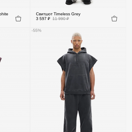
phite
Свитшот Timeless Grey
3 597 ₽
11 990 ₽
-55%