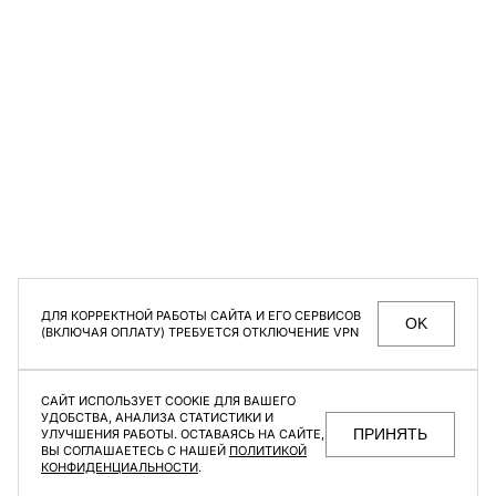
Размер
OS
СЕКРЕТНЫЕ РАСПРОДАЖИ, УНИКАЛЬНЫЕ АКЦИИ
И ИНТЕРЕСНЫЕ СТАТЬИ ТОЛЬКО ДЛЯ ПОДПИСЧИКОВ
РАССЫЛКИ
Мужское
Женское
Даю согласие на
обработку персональных данных
ДЛЯ КОРРЕКТНОЙ РАБОТЫ САЙТА И ЕГО СЕРВИСОВ
OK
(ВКЛЮЧАЯ ОПЛАТУ) ТРЕБУЕТСЯ ОТКЛЮЧЕНИЕ VPN
МАГАЗИНЫ
КОНТАКТЫ
ВАКАНСИИ
ПОМОЩЬ ПОКУПАТЕЛЮ
САЙТ ИСПОЛЬЗУЕТ COOKIE ДЛЯ ВАШЕГО
ОФЕРТА И ПОЛИТИКА КОНФИДЕНЦИАЛЬНОСТИ
УДОБСТВА, АНАЛИЗА СТАТИСТИКИ И
ПРИНЯТЬ
УЛУЧШЕНИЯ РАБОТЫ. ОСТАВАЯСЬ НА САЙТЕ,
ВЫ СОГЛАШАЕТЕСЬ С НАШЕЙ
ПОЛИТИКОЙ
КОНФИДЕНЦИАЛЬНОСТИ
.
F | ABLE
©2026