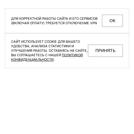
Брюки Canvas Black
Брюки Track Beige
7 992 ₽
9 990 ₽
5 396 ₽
11 990 ₽
ДЛЯ КОРРЕКТНОЙ РАБОТЫ САЙТА И ЕГО СЕРВИСОВ
OK
(ВКЛЮЧАЯ ОПЛАТУ) ТРЕБУЕТСЯ ОТКЛЮЧЕНИЕ VPN
-70%
-60%
САЙТ ИСПОЛЬЗУЕТ COOKIE ДЛЯ ВАШЕГО
УДОБСТВА, АНАЛИЗА СТАТИСТИКИ И
ПРИНЯТЬ
УЛУЧШЕНИЯ РАБОТЫ. ОСТАВАЯСЬ НА САЙТЕ,
ВЫ СОГЛАШАЕТЕСЬ С НАШЕЙ
ПОЛИТИКОЙ
КОНФИДЕНЦИАЛЬНОСТИ
.
Брюки Canvas Beige
Брюки Crypto Graphite
2 997 ₽
9 990 ₽
6 396 ₽
15 990 ₽