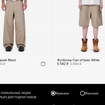
peak Black
Футболка Can of beer White
90 ₽
5 592 ₽
6 990 ₽
Размер
(2)
Черный
OS
S
L
 УНИКАЛЬНЫЕ АКЦИИ
Мужское
Женское
ОЛЬКО ДЛЯ ПОДПИСЧИКОВ