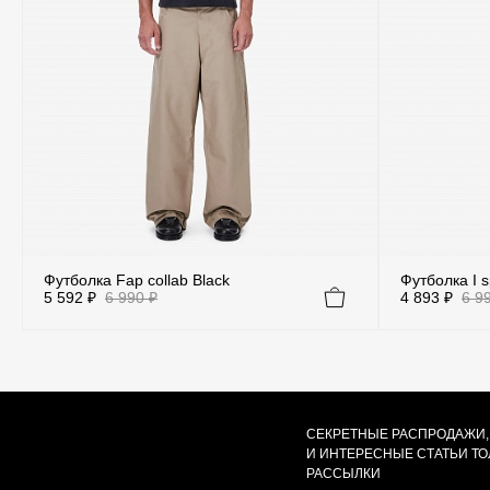
Футболка Fap collab Black
Футболка I s
5 592 ₽
6 990 ₽
4 893 ₽
6 9
Цвет
Бежевый
Белый
Желтый
Серый
СЕКРЕТНЫЕ РАСПРОДАЖИ,
И ИНТЕРЕСНЫЕ СТАТЬИ Т
РАССЫЛКИ